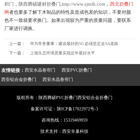
积门
，
陕西腾硕建材折叠门
,
http://www.zjmfk.com
，
西北折叠门
网
者也要多了解下木制品的特性及造成色差的知识，不要对颜
色不一致就要求换门。如果出现较为严重的质量问题，要联系
厂家进行调换。
上一篇：
华为常务董事：建设最好的5G 必须坚定走SA道路
下一篇：
上海生态环境质量实现近年最好水平
友情链接：
西安水晶卷帘门
西安PVC折叠门
西安铝合金折叠门
西安水晶卷帘门
版权所有：陕西腾硕PVC折叠门西安铝合金折叠门
备案许可证：
陕ICP备17022972号-3
咨询热线：15319469959
技术支持：
西安丰巢科技