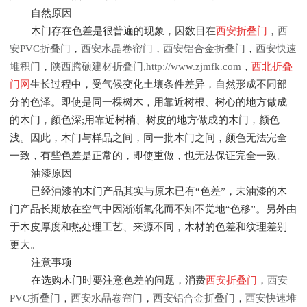
自然原因
木门存在色差是很普遍的现象，因数目在
西安折叠门
，
西
安PVC折叠门
，
西安水晶卷帘门
，
西安铝合金折叠门
，
西安快速
堆积门
，
陕西腾硕建材折叠门
,
http://www.zjmfk.com
，
西北折叠
门网
生长过程中，受气候变化土壤条件差异，自然形成不同部
分的色泽。即使是同一棵树木，用靠近树根、树心的地方做成
的木门，颜色深;用靠近树梢、树皮的地方做成的木门，颜色
浅。因此，木门与样品之间，同一批木门之间，颜色无法完全
一致，有些色差是正常的，即使重做，也无法保证完全一致。
油漆原因
已经油漆的木门产品其实与原木已有“色差”，未油漆的木
门产品长期放在空气中因渐渐氧化而不知不觉地“色移”。另外由
于木皮厚度和热处理工艺、来源不同，木材的色差和纹理差别
更大。
注意事项
在选购木门时要注意色差的问题，消费
西安折叠门
，
西安
PVC折叠门
，
西安水晶卷帘门
，
西安铝合金折叠门
，
西安快速堆